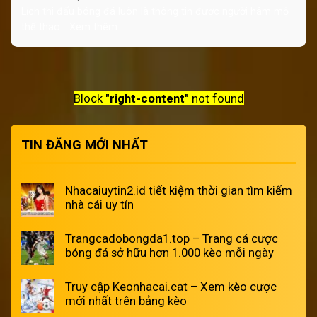
Lịch thi đấu bóng đá luôn là thông tin được người hâm mộ
Giúp theo dõi dễ dàng
thể thao... Xem thêm
Nhờ có lịch thi đấu rõ ràng và cập nhật liên tục, người
hâm mộ có thể dễ dàng biết được ngày giờ thi đấu của
các đội bóng yêu thích. Điều này giúp họ chủ động sắp
Block
"right-content"
not found
xếp thời gian xem trận đấu trực tiếp hoặc theo dõi kết
quả kịp thời. Đồng thời, lịch thi đấu cũng giúp người xem
tránh bỏ sót những trận đấu hấp dẫn, đặc biệt là những
TIN ĐĂNG MỚI NHẤT
vòng cuối mùa hoặc các trận đấu quyết định.
Hỗ trợ ban tổ chức và đội bóng tối ưu lịch trình
Nhacaiuytin2.id tiết kiệm thời gian tìm kiếm
nhà cái uy tín
Lịch thi đấu bóng đá còn giúp ban tổ chức sắp xếp các
trận đấu một cách hợp lý, tránh trùng lịch và đảm bảo sự
Trangcadobongda1.top – Trang cá cược
công bằng cho các đội bóng. Đối với các đội bóng, việc
bóng đá sở hữu hơn 1.000 kèo mỗi ngày
biết trước lịch thi đấu giúp họ chuẩn bị tốt về mặt chiến
thuật, thể lực cũng như lên kế hoạch di chuyển, tập luyện
Truy cập Keonhacai.cat – Xem kèo cược
mới nhất trên bảng kèo
phù hợp. Điều này góp phần nâng cao chất lượng giải