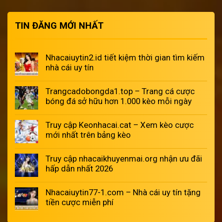
Tin chuyển nhượng và thương vụ cầu thủ
TIN ĐĂNG MỚI NHẤT
Tin chuyển nhượng là phần không thể thiếu trong thế
giới bóng đá, đặc biệt trong các kỳ chuyển nhượng lớn.
Nhacaiuytin2.id tiết kiệm thời gian tìm kiếm
Các bản tin cập nhật những thương vụ mua bán, cho
nhà cái uy tín
mượn hoặc gia hạn hợp đồng của cầu thủ. Đây là nguồn
thông tin quan trọng để người hâm mộ theo dõi sự thay
Trangcadobongda1.top – Trang cá cược
đổi nhân sự của các đội bóng. Thông tin này cũng góp
bóng đá sở hữu hơn 1.000 kèo mỗi ngày
phần tạo nên sự hấp dẫn cho thị trường bóng đá.
Truy cập Keonhacai.cat – Xem kèo cược
Thông tin về trọng tài và quyết định trên sân
mới nhất trên bảng kèo
Quyết định của trọng tài trong các trận đấu thường là
Truy cập nhacaikhuyenmai.org nhận ưu đãi
đề tài bàn luận sôi nổi trong tin bóng đá. Những tình
hấp dẫn nhất 2026
huống tranh cãi như phạt đền, thẻ đỏ hay việt vị được
phân tích kỹ lưỡng. Thông tin về trọng tài giúp người
Nhacaiuytin77-1.com – Nhà cái uy tín tặng
tiền cược miễn phí
hâm mộ hiểu rõ hơn về các quyết định và tránh những
hiểu lầm không đáng có. Đây là một phần không thể