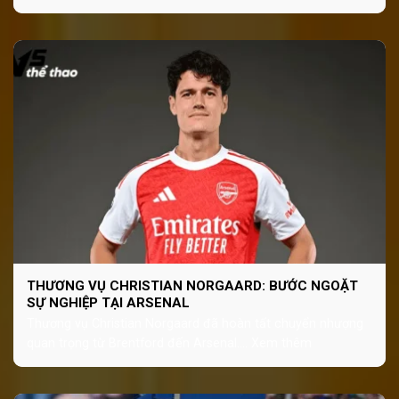
Tin bóng đá bao gồm những gì?
Tin bóng đá mang đến nhiều nội dung hấp dẫn và đa
THƯƠNG VỤ CHRISTIAN NORGAARD: BƯỚC NGOẶT
dạng cho người hâm mộ. Các bản tin luôn được cập
SỰ NGHIỆP TẠI ARSENAL
nhật liên tục để theo kịp mọi diễn biến mới nhất.
Thương vụ Christian Norgaard đã hoàn tất chuyển nhượng
quan trọng từ Brentford đến Arsenal.... Xem thêm
Kết quả và diễn biến trận đấu
Kết quả trận đấu luôn là thông tin được quan tâm hàng