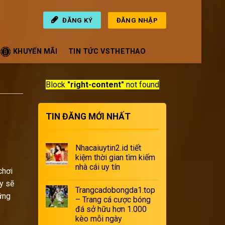
ĐĂNG NHẬP
ĐĂNG KÝ
KHUYẾN MÃI
TIN TỨC VSTHETHAO
Block
"right-content"
not found
TIN ĐĂNG MỚI NHẤT
Nhacaiuytin2.id tiết
kiệm thời gian tìm kiếm
nhà cái uy tín
chơi
ây sẽ
Trangcadobongda1.top
ững
– Trang cá cược bóng
đá sở hữu hơn 1.000
kèo mỗi ngày