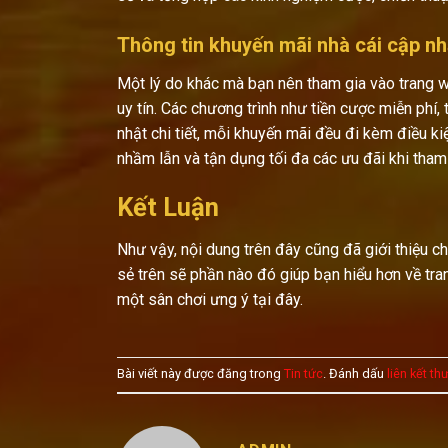
Thông tin khuyến mãi nhà cái cập nhậ
Một lý do khác mà bạn nên tham gia vào trang we
uy tín. Các chương trình như tiền cược miễn ph
nhật chi tiết, mỗi khuyến mãi đều đi kèm điều kiệ
nhầm lẫn và tận dụng tối đa các ưu đãi khi tham
Kết Luận
Như vậy, nội dung trên đây cũng đã giới thiệu ch
sẻ trên sẽ phần nào đó giúp bạn hiểu hơn về t
một sân chơi ưng ý tại đây.
Bài viết này được đăng trong
Tin tức
. Đánh dấu
liên kết th