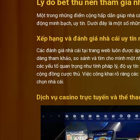
Lý do bet thủ nên tham gia 
Một trong những điểm cộng hấp dẫn giúp nhà cái 
động minh bạch, uy tín. Dưới đây là một số nhữn
Xếp hạng và đánh giá nhà cái uy tín
Các đánh giá nhà cái tại trang web luôn được áp
dàng tham khảo, so sánh và tìm cho mình một nh
các yếu tố quan trọng như tính pháp lý, độ uy tín
cộng đồng cược thủ. Việc công khai rõ ràng các t
chọn nhà cái.
Dịch vụ casino trực tuyến và thể th