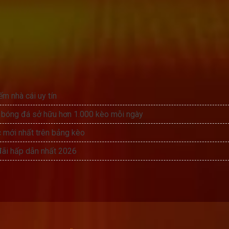
ếm nhà cái uy tín
 bóng đá sở hữu hơn 1.000 kèo mỗi ngày
 mới nhất trên bảng kèo
đãi hấp dẫn nhất 2026