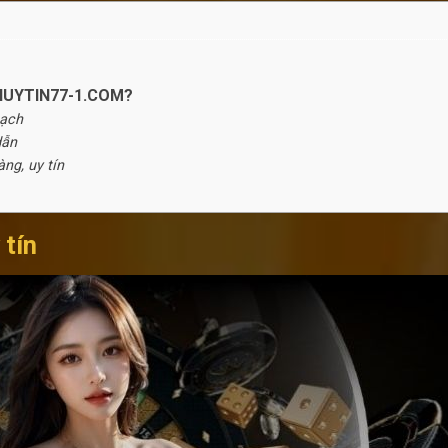
IUYTIN77-1.COM?
bạch
dẫn
ng, uy tín
 tín