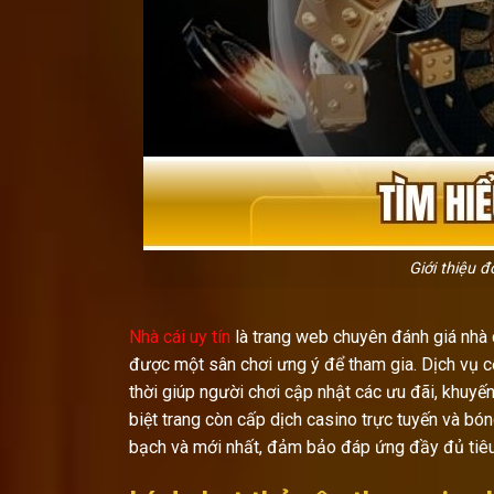
Giới thiệu đ
Nhà cái uy tín
là trang web chuyên đánh giá nhà c
được một sân chơi ưng ý để tham gia. Dịch vụ cốt
thời giúp người chơi cập nhật các ưu đãi, khuyế
biệt trang còn cấp dịch casino trực tuyến và bó
bạch và mới nhất, đảm bảo đáp ứng đầy đủ tiêu