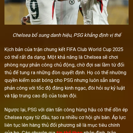
Chelsea bổ sung danh hiệu, PSG khẳng định vị thế
Kịch bản của trận chung kết FIFA Club World Cup 2025
có thể rất đa dạng. Một khả năng là Chelsea sẽ chơi
phòng ngự phản công chủ động, chờ đợi sai lầm từ đối
thủ để tung ra những đòn quyết định. Họ có thể nhường
quyền kiểm soát bóng cho PSG nhưng luôn sẵn sàng
phản công với tốc độ đáng kinh ngạc, đòi hỏi sự kỷ luật
và tập trung cao độ của toàn đội.
Ngược lại, PSG với dàn tấn công hùng hậu có thể dồn ép
Chelsea ngay từ đầu, tạo ra nhiều cơ hội ghi bàn. Áp lực
liên tục lên hàng thủ đối phương sẽ là mục tiêu chính
của họ. Các chuyên gia
tin thể thao
nhận định, trận