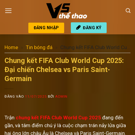
Bỏ
qua
nội
dung
ĐĂNG NHẬP
ĐĂNG KÝ
Home
»
Tin bóng đá
»
Chung kết FIFA Club World Cup
2025: Đại chiến Chelsea vs Paris Saint-Germain
Chung kết FIFA Club World Cup 2025:
Đại chiến Chelsea vs Paris Saint-
Germain
ĐĂNG VÀO
11/07/2025
BỞI
ADMIN
Trận
chung kết FIFA Club World Cup 2025
đang đến
gần, và tâm điểm chú ý là cuộc chạm trán nảy lửa giữa
hai ông lớn châu Âu là Chelsea và Paris Saint-Germain.