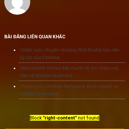
BÀI ĐĂNG LIÊN QUAN KHÁC
Chiến lược chuyển nhượng thời Boehly tạo nên
kỷ lục của Chelsea
Manchester United đẩy mạnh nỗ lực chiêu mộ
tiền vệ Morten Hjulmand
Thương vụ Christian Norgaard: Bước ngoặt sự
nghiệp tại Arsenal
Block
"right-content"
not found