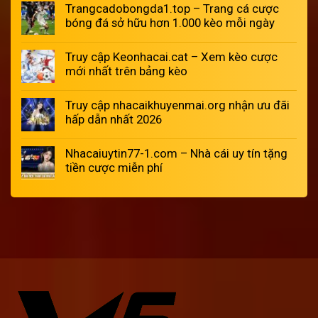
Trangcadobongda1.top – Trang cá cược
bóng đá sở hữu hơn 1.000 kèo mỗi ngày
Truy cập Keonhacai.cat – Xem kèo cược
mới nhất trên bảng kèo
Truy cập nhacaikhuyenmai.org nhận ưu đãi
hấp dẫn nhất 2026
Nhacaiuytin77-1.com – Nhà cái uy tín tặng
tiền cược miễn phí