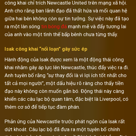
công khai chỉ trích Newcastle United trên mạng xã hội.
Anh cho rằng ban lãnh đạo đã thất hứa và mối quan hệ
giữa hai bên không còn sự tin tưởng. Sự việc này đã tạo
ra một làn sóng
tin bóng đá
mạnh mẽ và đẩy tương lai
của anh vào một tình thế bấp bênh chưa từng thấy.
Isak công khai “nổi loạn” gây sức ép
Hành động của Isak được xem là một động thái công
khai nhằm gây áp lực lên Newcastle, thúc đẩy việc ra đi.
Anh tuyên bố rằng “sự thay đổi là vì lợi ích tốt nhất cho
tất cả mọi người”, một dấu hiệu rõ ràng cho thấy tiền
đạo này không còn muốn gắn bó. Động thái này càng
khiến các câu lạc bộ quan tâm, đặc biệt là Liverpool, có
thêm cơ sở để tiếp tục đàm phán.
Phản ứng của Newcastle trước phát ngôn của Isak rất
dứt khoát. Câu lạc bộ đã đưa ra một tuyên bố chính