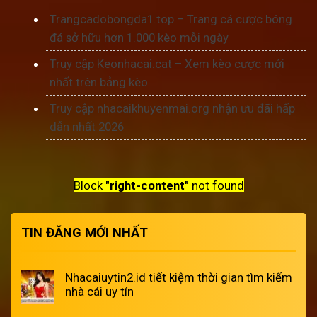
Trangcadobongda1.top – Trang cá cược bóng
đá sở hữu hơn 1.000 kèo mỗi ngày
Truy cập Keonhacai.cat – Xem kèo cược mới
nhất trên bảng kèo
Truy cập nhacaikhuyenmai.org nhận ưu đãi hấp
dẫn nhất 2026
Block
"right-content"
not found
TIN ĐĂNG MỚI NHẤT
Nhacaiuytin2.id tiết kiệm thời gian tìm kiếm
nhà cái uy tín