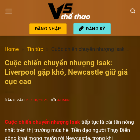
Bỏ
qua
nội
dung
ĐĂNG NHẬP
ĐĂNG KÝ
Home
»
Tin tức
»
Cuộc chiến chuyển nhượng Isak:
Liverpool gặp khó, Newcastle giữ giá cực cao
Cuộc chiến chuyển nhượng Isak:
Liverpool gặp khó, Newcastle giữ giá
cực cao
ĐĂNG VÀO
26/08/2025
BỞI
ADMIN
Cuộc chiến chuyển nhượng Isak
tiếp tục là cái tên nóng
nhất trên thị trường mùa hè. Tiền đạo người Thụy Điển
công khai mong muốn rời Newcastle, trong khi