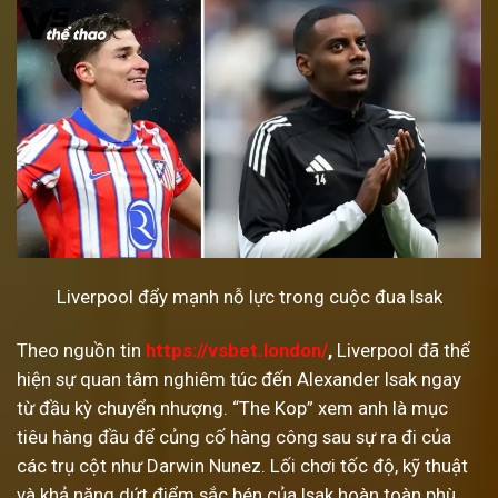
Liverpool đẩy mạnh nỗ lực trong cuộc đua Isak
Theo nguồn tin
https://vsbet.london/
,
Liverpool đã thể
hiện sự quan tâm nghiêm túc đến Alexander Isak ngay
từ đầu kỳ chuyển nhượng. “The Kop” xem anh là mục
tiêu hàng đầu để củng cố hàng công sau sự ra đi của
các trụ cột như Darwin Nunez. Lối chơi tốc độ, kỹ thuật
và khả năng dứt điểm sắc bén của Isak hoàn toàn phù