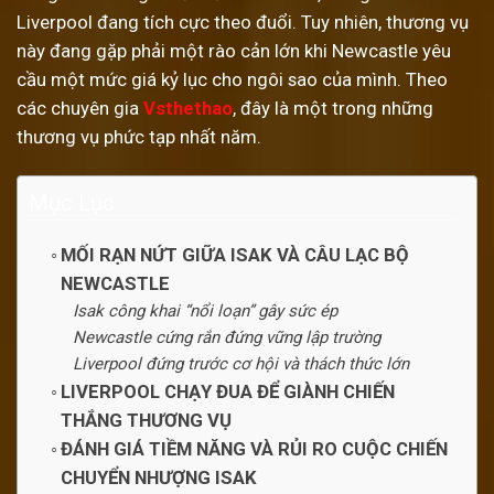
Liverpool đang tích cực theo đuổi. Tuy nhiên, thương vụ
này đang gặp phải một rào cản lớn khi Newcastle yêu
cầu một mức giá kỷ lục cho ngôi sao của mình. Theo
các chuyên gia
Vsthethao
, đây là một trong những
thương vụ phức tạp nhất năm.
Mục Lục
MỐI RẠN NỨT GIỮA ISAK VÀ CÂU LẠC BỘ
NEWCASTLE
Isak công khai “nổi loạn” gây sức ép
Newcastle cứng rắn đứng vững lập trường
Liverpool đứng trước cơ hội và thách thức lớn
LIVERPOOL CHẠY ĐUA ĐỂ GIÀNH CHIẾN
THẮNG THƯƠNG VỤ
ĐÁNH GIÁ TIỀM NĂNG VÀ RỦI RO CUỘC CHIẾN
CHUYỂN NHƯỢNG ISAK