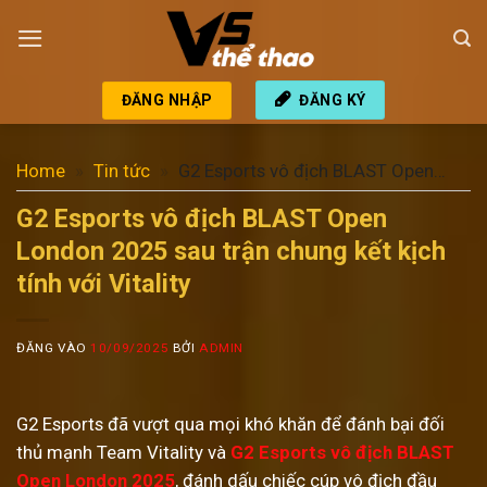
Bỏ
qua
nội
dung
ĐĂNG NHẬP
ĐĂNG KÝ
Home
»
Tin tức
»
G2 Esports vô địch BLAST Open
London 2025 sau trận chung kết kịch tính với Vitality
G2 Esports vô địch BLAST Open
London 2025 sau trận chung kết kịch
tính với Vitality
ĐĂNG VÀO
10/09/2025
BỞI
ADMIN
G2 Esports đã vượt qua mọi khó khăn để đánh bại đối
thủ mạnh Team Vitality và
G2 Esports vô địch BLAST
Open London 2025
, đánh dấu chiếc cúp vô địch đầu