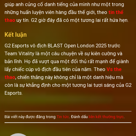
giúp anh củng cố danh tiếng của mình như một trong
những huấn luyện viên hàng đầu thế giới, theo
tin thể
thao
uy tín. G2 giờ đây đã có một tương lai rất hứa hẹn.
Kết luận
G2 Esports vô địch BLAST Open London 2025 trước
Team Vitality là một câu chuyện về sự kiên cường và
bản lĩnh. Họ đã vượt qua một đối thủ rất mạnh để giành
lấy chiếc cúp vô địch đầu tiên của năm. Theo
Vs the
thao
, chiến thắng này không chỉ là một danh hiệu mà
còn là sự khẳng định cho một tương lai tươi sáng của G2
Esports.
Bài viết này được đăng trong
Tin tức
. Đánh dấu
liên kết thường trực
.