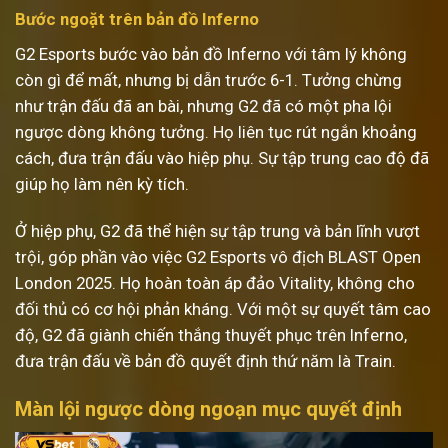
Bước ngoặt trên bản đồ Inferno
G2 Esports bước vào bản đồ Inferno với tâm lý không
còn gì để mất, nhưng bị dẫn trước 6-1. Tưởng chừng
như trận đấu đã an bài, nhưng G2 đã có một pha lội
ngược dòng không tưởng. Họ liên tục rút ngắn khoảng
cách, đưa trận đấu vào hiệp phụ. Sự tập trung cao độ đã
giúp họ làm nên kỳ tích.
Ở hiệp phụ, G2 đã thể hiện sự tập trung và bản lĩnh vượt
trội, góp phần vào việc G2 Esports vô địch BLAST Open
London 2025. Họ hoàn toàn áp đảo Vitality, không cho
đối thủ có cơ hội phản kháng. Với một sự quyết tâm cao
độ, G2 đã giành chiến thắng thuyết phục trên Inferno,
đưa trận đấu về bản đồ quyết định thứ năm là Train.
Màn lội ngược dòng ngoạn mục quyết định