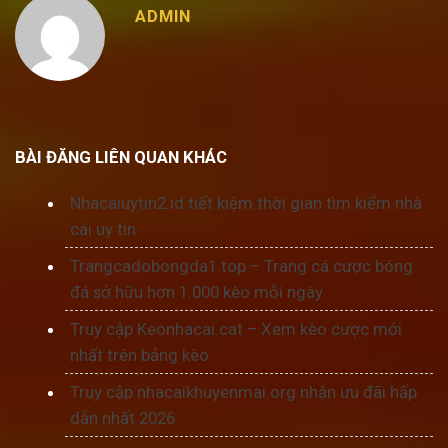
ADMIN
BÀI ĐĂNG LIÊN QUAN KHÁC
Nhacaiuytin2.id tiết kiệm thời gian tìm kiếm nhà
cái uy tín
Trangcadobongda1.top – Trang cá cược bóng
đá sở hữu hơn 1.000 kèo mỗi ngày
Truy cập Keonhacai.cat – Xem kèo cược mới
nhất trên bảng kèo
Truy cập nhacaikhuyenmai.org nhận ưu đãi hấp
dẫn nhất 2026