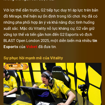
Với lợi thế dẫn trước, G2 tiếp tục duy trì áp lực trên bản
đồ Mirage, thể hiện sự ổn định trong lối chơi. Họ đã có
những pha phối hợp ăn ý và khả năng đọc tình huống
xuất sắc. Mặc dù Vitality nỗ lực kháng cự, G2 vẫn giữ
vững lợi thế và tiến gần hơn đến G2 Esports vô địch
BLAST Open London 2025, một diễn biến mà nhiều
tin
Esports
của
Vsbet
đã đưa tin.
Sự phục hồi mạnh mẽ của Vitality