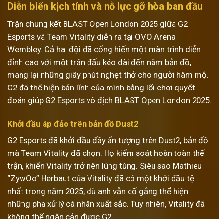
Diễn biến kịch tính và nỗ lực gỡ hòa ban đầu
Trận chung kết BLAST Open London 2025 giữa G2
Esports và Team Vitality diễn ra tại OVO Arena
Wembley. Cả hai đội đã cống hiến một màn trình diễn
đỉnh cao với một trận đấu kéo dài đến năm bản đồ,
mang lại những giây phút nghẹt thở cho người hâm mộ.
G2 đã thể hiện bản lĩnh của mình bằng lối chơi quyết
đoán giúp G2 Esports vô địch BLAST Open London 2025.
Khởi đầu áp đảo trên bản đồ Dust2
G2 Esports đã khởi đầu đầy ấn tượng trên Dust2, bản đồ
mà Team Vitality đã chọn. Họ kiểm soát hoàn toàn thế
trận, khiến Vitality trở nên lúng túng. Siêu sao Mathieu
“ZywOo” Herbaut của Vitality đã có một khởi đầu tệ
nhất trong năm 2025, dù anh vẫn cố gắng thể hiện
những pha xử lý cá nhân xuất sắc. Tuy nhiên, Vitality đã
không thể ngăn cản được G2.