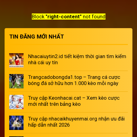
Block
"right-content"
not found
TIN ĐĂNG MỚI NHẤT
Nhacaiuytin2.id tiết kiệm thời gian tìm kiếm
nhà cái uy tín
Trangcadobongda1.top – Trang cá cược
bóng đá sở hữu hơn 1.000 kèo mỗi ngày
Truy cập Keonhacai.cat – Xem kèo cược
mới nhất trên bảng kèo
Truy cập nhacaikhuyenmai.org nhận ưu đãi
hấp dẫn nhất 2026