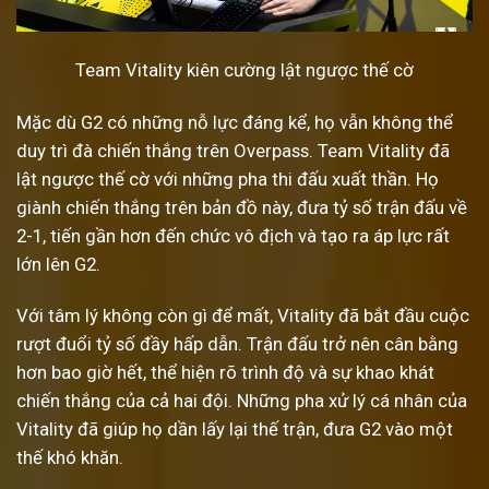
Team Vitality kiên cường lật ngược thế cờ
Mặc dù G2 có những nỗ lực đáng kể, họ vẫn không thể
duy trì đà chiến thắng trên Overpass. Team Vitality đã
lật ngược thế cờ với những pha thi đấu xuất thần. Họ
giành chiến thắng trên bản đồ này, đưa tỷ số trận đấu về
2-1, tiến gần hơn đến chức vô địch và tạo ra áp lực rất
lớn lên G2.
Với tâm lý không còn gì để mất, Vitality đã bắt đầu cuộc
rượt đuổi tỷ số đầy hấp dẫn. Trận đấu trở nên cân bằng
hơn bao giờ hết, thể hiện rõ trình độ và sự khao khát
chiến thắng của cả hai đội. Những pha xử lý cá nhân của
Vitality đã giúp họ dần lấy lại thế trận, đưa G2 vào một
thế khó khăn.