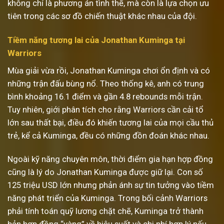
không chỉ là phương án tình thế, mà còn là lựa chọn ưu
tiên trong các sơ đồ chiến thuật khác nhau của đội.
Tiềm năng tương lai của Jonathan Kuminga tại
Warriors
Mùa giải vừa rồi, Jonathan Kuminga chơi ổn định và có
những trận đấu bùng nổ. Theo thống kê, anh có trung
bình khoảng 16.1 điểm và gần 4.8 rebounds mỗi trận.
Tuy nhiên, giới phân tích cho rằng Warriors cần cải tổ
lớn sau thất bại, điều đó khiến tương lai của mọi cầu thủ
trẻ, kể cả Kuminga, đều có những đồn đoán khác nhau.
Ngoài kỹ năng chuyên môn, thời điểm gia hạn hợp đồng
cũng là lý do Jonathan Kuminga được giữ lại. Con số
125 triệu USD lớn nhưng phản ánh sự tin tưởng vào tiềm
năng phát triển của Kuminga. Trong bối cảnh Warriors
phải tính toán quỹ lương chặt chẽ, Kuminga trở thành