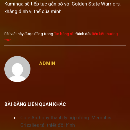
Kuminga sẽ tiếp tục gắn bó với Golden State Warriors,
khẳng định vị thế của mình.
Bài viết này được đăng trong
Tin bóng rổ
. Đánh dấu
liên kết thường
trực
.
ADMIN
BÀI ĐĂNG LIÊN QUAN KHÁC
Cole Anthony thanh lý hợp đồng: Memphis
Grizzlies tái thiết đội hình