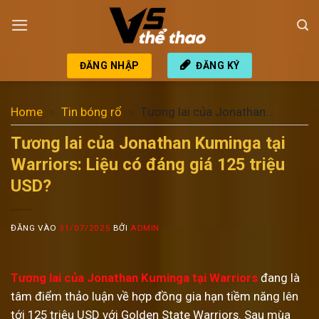
Bỏ
qua
nội
dung
ĐĂNG NHẬP
ĐĂNG KÝ
Home
»
Tin bóng rổ
»
Tương lai của Jonathan
Kuminga tại Warriors: Liệu có đáng giá 125 triệu USD?
Tương lai của Jonathan Kuminga tại
Warriors: Liệu có đáng giá 125 triệu
USD?
ĐĂNG VÀO
31/07/2025
BỞI
ADMIN
Tương lai của Jonathan Kuminga tại Warriors
đang là
tâm điểm thảo luận về hợp đồng gia hạn tiềm năng lên
tới 125 triệu USD với Golden State Warriors. Sau mùa