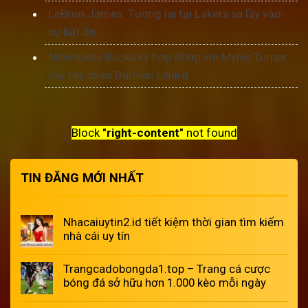
LeBron James: Tương lai tại Lakers sa lầy vào
sự bất ổn
Milwaukee Bucks ký hợp đồng với Myles Turner,
vẫy tay chào Damian Lillard
Block
"right-content"
not found
TIN ĐĂNG MỚI NHẤT
Nhacaiuytin2.id tiết kiệm thời gian tìm kiếm
nhà cái uy tín
Trangcadobongda1.top – Trang cá cược
bóng đá sở hữu hơn 1.000 kèo mỗi ngày