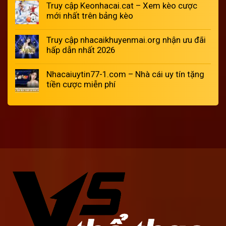
Truy cập Keonhacai.cat – Xem kèo cược
mới nhất trên bảng kèo
Truy cập nhacaikhuyenmai.org nhận ưu đãi
hấp dẫn nhất 2026
Nhacaiuytin77-1.com – Nhà cái uy tín tặng
tiền cược miễn phí