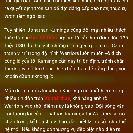
đầu giải đấu. Anh cần cải thiện khả năng ném rổ từ xa và
ra quyết định trên sân để đạt đẳng cấp cao hơn, thực sự
vươn tầm ngôi sao.
Tuy nhiên, Jonathan Kuminga cũng đối mặt nhiều thách
thức từ các
tin thể thao
. Áp lực từ bản hợp đồng lớn 125
triệu USD đòi hỏi anh chứng minh giá trị liên tục. Cạnh
tranh vị trí trong đội hình Warriors luôn muốn vô địch
cũng là yếu tố. Kuminga cần duy trì ổn định, tránh chấn
thương và nỗ lực hoàn thiện bản thân để xứng đáng với
khoản đầu tư khổng lồ.
Mặc dù tên tuổi Jonathan Kuminga có xuất hiện trong
nhiều tin đồn trên
Vs thể thao
, khả năng anh rời
Warriors vào thời điểm này là không cao. Đội bóng vẫn
coi tương lai của Jonathan Kuminga tại Warriors là một
phần trong kế hoạch dài hạn, đặc biệt là trụ cột cho thế
hệ mới. Nếu không có thương vụ đặc biệt nào diễn ra,