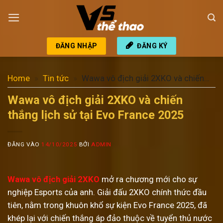
Bỏ
qua
nội
dung
ĐĂNG NHẬP
ĐĂNG KÝ
Home
»
Tin tức
»
Wawa vô địch giải 2XKO và chiến
thắng lịch sử tại Evo France 2025
Wawa vô địch giải 2XKO và chiến
thắng lịch sử tại Evo France 2025
ĐĂNG VÀO
14/10/2025
BỞI
ADMIN
Wawa vô địch giải 2XKO
mở ra chương mới cho sự
nghiệp Esports của anh. Giải đấu 2XKO chính thức đầu
tiên, nằm trong khuôn khổ sự kiện Evo France 2025, đã
khép lại với chiến thắng áp đảo thuộc về tuyển thủ nước