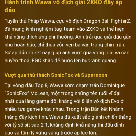
Hành trình Wawa vô địch giải 2XKO đầy áp
đảo
Tuyển thủ Pháp Wawa, cựu vô địch Dragon Ball FighterZ,
đã mang kinh nghiệm tag-team vào 2XKO và thể hiện
khả năng thích ứng phi thường. Anh trải qua giải đấu gần
như hoàn hảo, chỉ thua vỏn vẹn ba ván trong chín trận.
Sự áp đảo rõ rệt này giúp anh vượt qua vòng loại và các
huyền thoại FGC khác để bước lên bục vinh quang.
Vượt qua thử thách SonicFox và Supernoon
Tại vòng đấu Top 8, Wawa sớm chạm trán Dominique
“SonicFox” McLean, một trong những tên tuổi vĩ đại
nhất của làng game đối kháng với 8 lần vô địch Evo ở
nhiều tựa game khác nhau. Trong trận Bán kết Nhánh
thắng đầy kịch tính, Wawa đã xuất sắc giành chiến thắng
với tỷ số sít sao 2-1, khẳng định khả năng thi đấu đỉnh
cao và tâm lý vững vàng trước áp lực lớn.