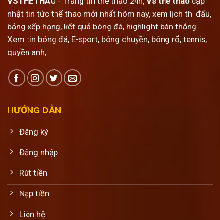
VSTHETHAO
- Trang tin thể thao 24h,
Vs thể thao
cập
nhật tin tức thể thao mới nhất hôm nay, xem lịch thi đấu,
bảng xếp hạng, kết quả bóng đá, highlight bàn thắng.
Xem tin bóng đá, E-sport, bóng chuyền, bóng rổ, tennis,
quyền anh,..
HƯỚNG DẪN
Đăng ký
Đăng nhập
Rút tiền
Nạp tiền
Liên hệ